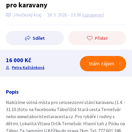
pro karavany
Jihočeský kraj
18. 5. 2026 - 13:38
(upraveno)
Sdílet
Přidat
16 000 Kč
Mám zájem
Petra Kaštánková
Popis
Nabízíme volná místa pro celosezonní stání karavanu (1.4. -
31.10.)foto na Facebooku Tábořiště Stará cesta Temešvár
nebo www.taboristestaracesta.cz .Pro rybáře i rodiny s
dětmi. Lokalita Vltava Orlík Temešvár. Hlavní tah z Písku na
Tábor. Za Jamným U Křížku do prava 2km. Tel: 777 601 346.