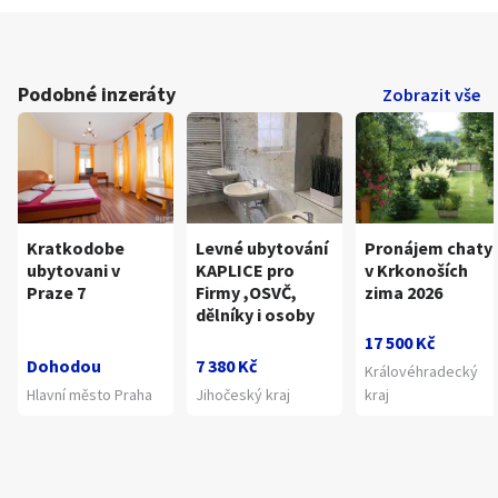
Podobné inzeráty
Zobrazit vše
Kratkodobe
Levné ubytování
Pronájem chaty
ubytovani v
KAPLICE pro
v Krkonoších
Praze 7
Firmy ,OSVČ,
zima 2026
dělníky i osoby
17 500 Kč
Dohodou
7 380 Kč
Královéhradecký
Hlavní město Praha
Jihočeský kraj
kraj