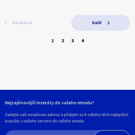
V létě lze využít množství tras pro turisty i
www.taboristestaracesta.cz .Pro rybáře i
cyklisty. V obci jsou 2 samoobsluhy,
rodiny s dětmi. Lokalita Vltava Orlík
restaurace, pošta, velké dětské hřiště,
Temešvár. Hlavní tah z Písku na Tábor. Za
projíždí tudy cyklo i skibus.
Jamným U Křížku do prava 2km. Tel: 777
Předchozí
Další
tel. : 603 287 169
601 346. email: p.kastankova@seznam.cz
Email: nenarocne.ubyt.Lanov@seznam.cz
www: http://www.ubytovani-vrchlabi.eu/
1
2
3
4
Nejzajímavější inzeráty do vašeho emailu?
Zadejte vaši emailovou adresu a přidejte se k odběru těch nejlepších
inzerátu z našeho serveru do vašeho emailu.