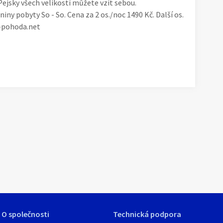
ejsky všech velikostí můžete vzít sebou.
iny pobyty So - So. Cena za 2 os./noc 1490 Kč. Další os.
n-pohoda.net
1
/
13
O společnosti
Technická podpora