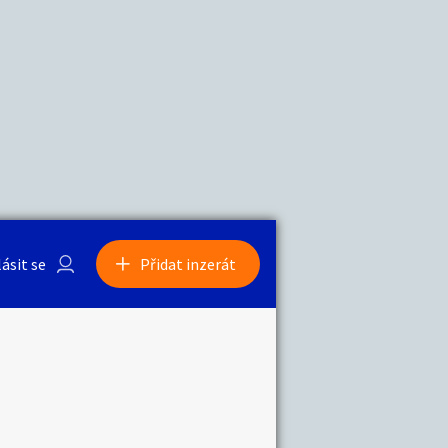
a
Zvířata
0
/
2000
Nahlásit
0
/
1000
lásit se
Přidat inzerát
obby
Sběratelství
ní
Ostatní