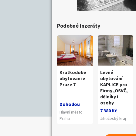
Podobné inzeráty
Kratkodobe
Levné
ubytovani v
ubytování
Praze 7
KAPLICE pro
Firmy ,OSVČ,
dělníky i
osoby
Dohodou
7 380 Kč
Hlavní město
Praha
Jihočeský kraj