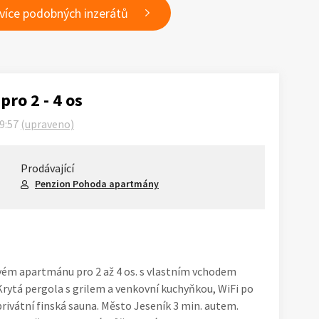
 více podobných inzerátů
ro 2 - 4 os
19:57
(upraveno)
Prodávající
Penzion Pohoda apartmány
vém apartmánu pro 2 až 4 os. s vlastním vchodem
rytá pergola s grilem a venkovní kuchyňkou, WiFi po
rivátní finská sauna. Město Jeseník 3 min. autem.