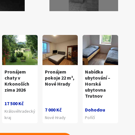
Pronájem
Pronájem
Nabídka
chaty v
pokoje 22 m²,
ubytování –
Krkonoších
Nové Hrady
Horská
zima 2026
ubytovna
Trutnov
17 500 Kč
7 000 Kč
Dohodou
Královéhradecký
kraj
Nové Hrady
Poříčí