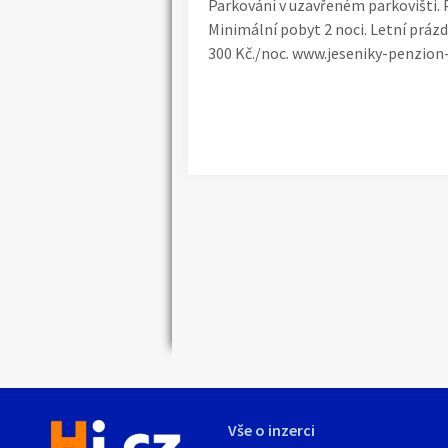
Parkování v uzavřeném parkovišti. P
Minimální pobyt 2 noci. Letní prázdn
300 Kč./noc. www.jeseniky-penzio
Náhledy
Vše o inzerci