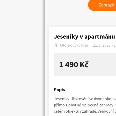
Zobrazit
Jeseníky v apartmánu p
Olomoucký kraj
21. 1. 2025 - 
1 490 Kč
Popis
Jeseníky. Ubytování ve dvoupokojo
přímo z obytné oplocené zahrady. K
celém objektu i zahradě. Venkovní p