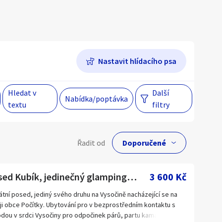
Hlavní město Praha
Večer
Jihomoravský kraj
Nastavit hlídacího psa
egiony
Hledat v
Další
Nabídka/poptávka
 s personalizací nabídek, zasíláním
textu
filtry
gových materiálů a upozornění.
lní cena
Řadit od
Kč
Posed Kubík, jedinečný glampingový zážitek na Vysočině
3 600 Kč
átní posed, jediný svého druhu na Vysočině nacházející se na
ji obce Počítky. Ubytování pro v bezprostředním kontaktu s
Hlavní město Praha
odou v srdci Vysočiny pro odpočinek párů, partu kamarádů ale i