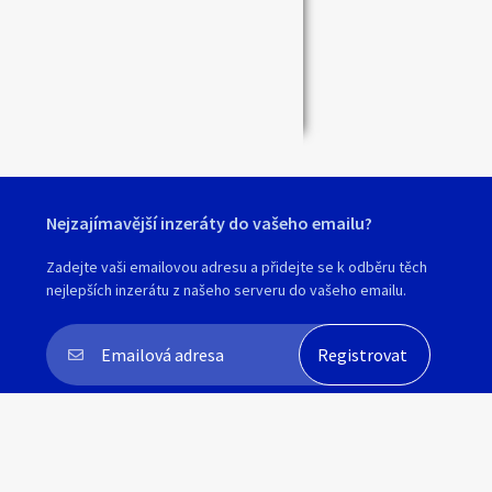
hlumecko
es
ří
Nejzajímavější inzeráty do vašeho emailu?
řbet
Zadejte vaši emailovou adresu a přidejte se k odběru těch
nejlepších inzerátu z našeho serveru do vašeho emailu.
á vrchovina
Souhlasím s
personalizací nabídek, zasíláním
marketingových materiálů a upozornění
.