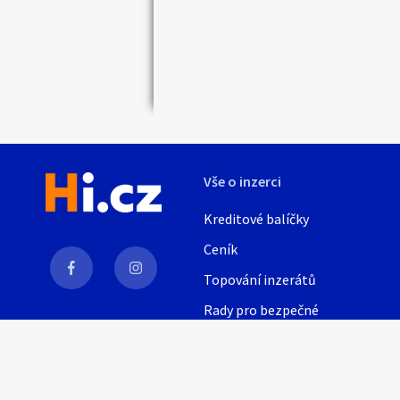
turi
Horní Pomoraví 
Jedn
Hrubý Jeseník a
2900
Jizerské hory a
http
Kladensko a Sl
kubi
Krkonoše
Kutnohorsko
Vše o inzerci
Lednicko-valtick
Lounsko a Žate
Kreditové balíčky
Mělnicko a Kok
Ceník
Moravský kras a
Topování inzerátů
Okolí Prahy
Rady pro bezpečné
Orlické hory a p
obchodování
Pardubicko
AI
Podyjí
Nápověda