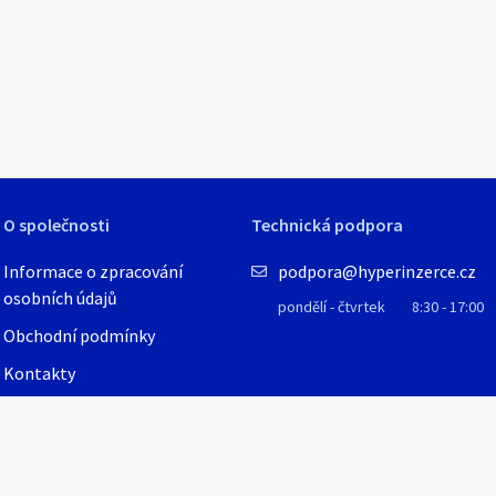
stikou, cyklovýlety. Zváni jste v měsících květen - září.
a Hanušovická vrchovina
Hradecko a Bydžovsko - C
a noc je za cenu 3600 Kč. Dvě noci a více je účtováno cenou
 Rychlebské hory
Jihlavsko a Telčsko
 Kč za noc.
 Frýdlantsko
Karlovarsko a Slavkovský l
s://www.e-chalupy.cz/vysocina/ubytovani-pocitky-posed-
ánsko
Kladské pomezí
k-18287.php
Krušné hory a Podkrušnoho
Lázně Teplice a okolí
O společnosti
Technická podpora
ý areál a Pálava
Litoměřicko a Podřipsko
cko
Lužické hory a Ještědský h
Informace o zpracování
podpora@hyperinzerce.cz
ořínsko
Moravskoslezské Beskydy
osobních údajů
pondělí - čtvrtek
8:30 - 17:00
 okolí
Nízký Jeseník a Zlatohorsk
Obchodní podmínky
Opavsko
Kontakty
odhůří
Ostravsko a Poodří
Plzeňsko
Podzvičinsko